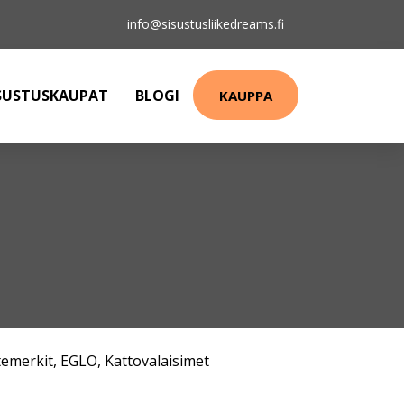
info@sisustusliikedreams.fi
SUSTUSKAUPAT
BLOGI
KAUPPA
emerkit
,
EGLO
,
Kattovalaisimet