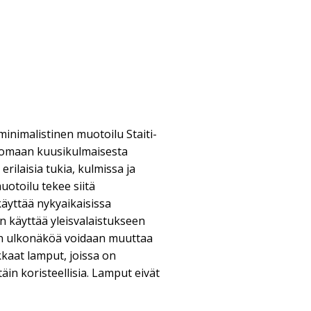
 minimalistinen muotoilu Staiti-
nomaan kuusikulmaisesta
erilaisia tukia, kulmissa ja
uotoilu tekee siitä
käyttää nykyaikaisissa
n käyttää yleisvalaistukseen
n ulkonäköä voidaan muuttaa
kkaat lamput, joissa on
täin koristeellisia. Lamput eivät