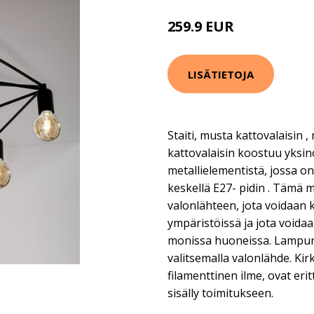
259.9 EUR
LISÄTIETOJA
Staiti, musta kattovalaisin ,
kattovalaisin koostuu yksi
metallielementistä, jossa on 
keskellä E27- pidin . Tämä m
valonlähteen, jota voidaan 
ympäristöissä ja jota voidaa
monissa huoneissa. Lampu
valitsemalla valonlähde. Kir
filamenttinen ilme, ovat erit
sisälly toimitukseen.