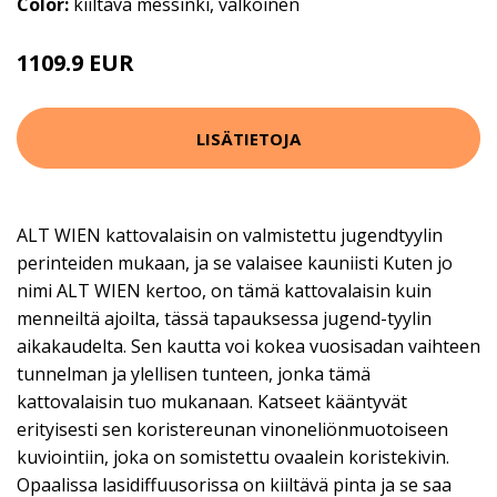
Color:
kiiltävä messinki, valkoinen
1109.9 EUR
LISÄTIETOJA
ALT WIEN kattovalaisin on valmistettu jugendtyylin
perinteiden mukaan, ja se valaisee kauniisti Kuten jo
nimi ALT WIEN kertoo, on tämä kattovalaisin kuin
menneiltä ajoilta, tässä tapauksessa jugend-tyylin
aikakaudelta. Sen kautta voi kokea vuosisadan vaihteen
tunnelman ja ylellisen tunteen, jonka tämä
kattovalaisin tuo mukanaan. Katseet kääntyvät
erityisesti sen koristereunan vinoneliönmuotoiseen
kuviointiin, joka on somistettu ovaalein koristekivin.
Opaalissa lasidiffuusorissa on kiiltävä pinta ja se saa