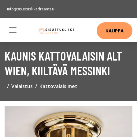
info@sisustusliikedreams.fi
KAUPPA
KAUNIS KATTOVALAISIN ALT
WIEN, KIILTÄVÄ MESSINKI
Valaistus
Kattovalaisimet