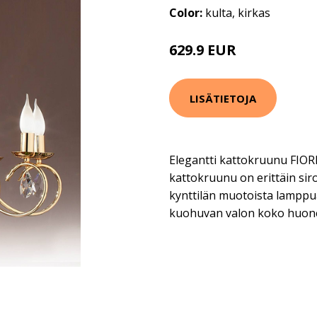
Color:
kulta, kirkas
629.9 EUR
LISÄTIETOJA
Elegantti kattokruunu FIO
kattokruunu on erittäin sir
kynttilän muotoista lamppu
kuohuvan valon koko huon