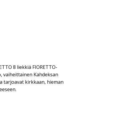
RETTO 8 liekkiä FIORETTO-
o, vaiheittainen Kahdeksan
a tarjoavat kirkkaan, hieman
eeseen.