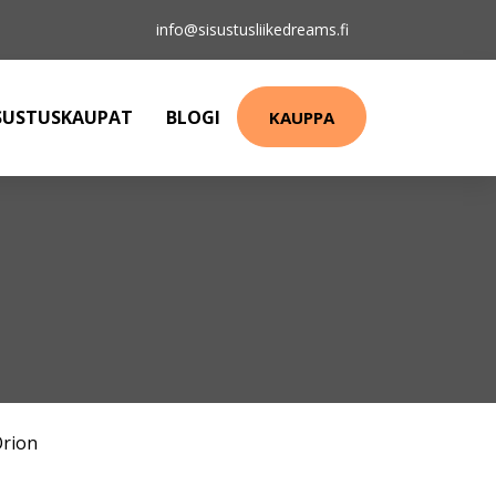
info@sisustusliikedreams.fi
SUSTUSKAUPAT
BLOGI
KAUPPA
rion