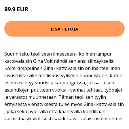
89.9 EUR
LISÄTIETOJA
Suunniteltu teolliseen ilmeeseen - kolmen lampun
kattovalaisin Gina Voit nähdä sen ensi silmäyksellä:
Kolmilamppuinen Gina- kattovalaisin on ihanteellinen
sisustustarvike teollisuustyyliseen huoneistoon, kuten
usein esiintyy suurissa kaupungeissa, joissa - usein
asuintilojen puutteen vuoksi - vanhat tehtaat, työpajat
ja varastot muunnetaan. Tämän teollisen tyylin
erityisestä viehätyksestä tulee myös Gina- kattovalaisin
, joka sekä pyörivillä että kääntyvillä kohdillaan
varmistaa yksilöllisesti säädettävät valaistusolosuhteet.