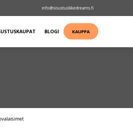
info@sisustusliikedreams.fi
SUSTUSKAUPAT
BLOGI
KAUPPA
ovalaisimet