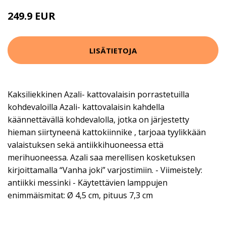
249.9 EUR
LISÄTIETOJA
Kaksiliekkinen Azali- kattovalaisin porrastetuilla
kohdevaloilla Azali- kattovalaisin kahdella
käännettävällä kohdevalolla, jotka on järjestetty
hieman siirtyneenä kattokiinnike , tarjoaa tyylikkään
valaistuksen sekä antiikkihuoneessa että
merihuoneessa. Azali saa merellisen kosketuksen
kirjoittamalla “Vanha joki” varjostimiin. - Viimeistely:
antiikki messinki - Käytettävien lamppujen
enimmäismitat: Ø 4,5 cm, pituus 7,3 cm