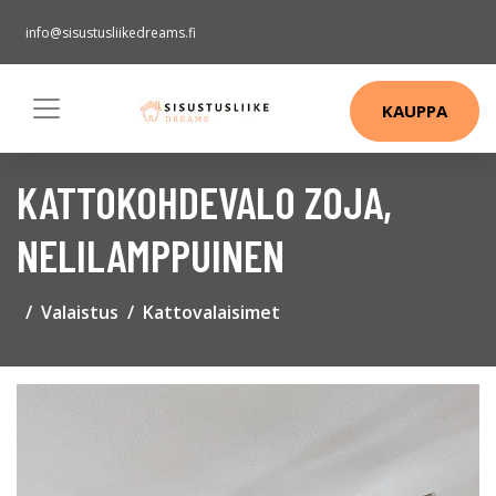
info@sisustusliikedreams.fi
KAUPPA
KATTOKOHDEVALO ZOJA,
NELILAMPPUINEN
Valaistus
Kattovalaisimet