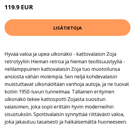
119.9 EUR
159.9 EUR
LISÄTIETOJA
Hyvää valoa ja upea ulkonäkö - kattovalaisin Zoja
retrotyyliin Hieman retroa ja hieman teollisuustyyliä -
nelilamppuinen kattovalaisin Zoja tuo muotoilunsa
ansiosta vähän molempia. Sen neljä kohdevalaisin
muistuttavat ulkonäöltään vanhoja autoja, ja ne tuovat
kotiin 1950-luvun tunnelmaa. Tällainen erityinen
ulkonäkö tekee kattospotti Zojasta suositun
valaisimen, joka sopii erittäin hyvin moderneihin
sisustuksiin. Spottivalaisin synnyttää riittävästi valoa,
joka jakautuu tasaisesti ja häikäisemättä huoneeseen.