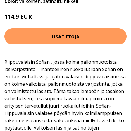
Color:
valkoinen, satinoitu nikkeli
114.9 EUR
139.9 EUR
LISÄTIETOJA
Riippuvalaisin Sofian , jossa kolme pallonmuotoista
lasivarjostinta – ihanteellinen ruokailutilaan Sofian on
erittäin viehättävä ja ajaton valaisin. Riippuvalaisimessa
on kolme valkoista, pallonmuotoista varjostinta, jotka
on valmistettu lasista. Tämä takaa lempeän ja tasaisen
valaistuksen, joka sopii mukavaan ilmapiiriin ja on
erityisen tervetullut juuri ruokailutiloihin. Sofian-
riippuvalaisin valaisee pöydän hyvin kolmilamppuisen
rakenteensa ansiosta: valo lankeaa miellyttävästi koko
pöytätasolle. Valkoisen lasin ja satinoitujen