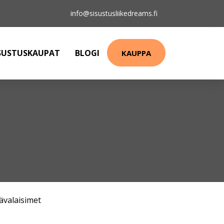
info@sisustusliikedreams.fi
SUSTUSKAUPAT
BLOGI
KAUPPA
ävalaisimet