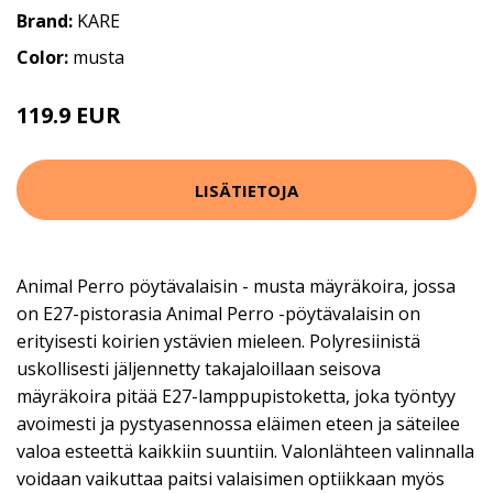
Brand:
KARE
Color:
musta
119.9 EUR
LISÄTIETOJA
Animal Perro pöytävalaisin - musta mäyräkoira, jossa
on E27-pistorasia Animal Perro -pöytävalaisin on
erityisesti koirien ystävien mieleen. Polyresiinistä
uskollisesti jäljennetty takajaloillaan seisova
mäyräkoira pitää E27-lamppupistoketta, joka työntyy
avoimesti ja pystyasennossa eläimen eteen ja säteilee
valoa esteettä kaikkiin suuntiin. Valonlähteen valinnalla
voidaan vaikuttaa paitsi valaisimen optiikkaan myös