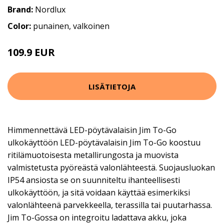
Brand:
Nordlux
Color:
punainen, valkoinen
109.9 EUR
LISÄTIETOJA
Himmennettävä LED-pöytävalaisin Jim To-Go
ulkokäyttöön LED-pöytävalaisin Jim To-Go koostuu
ritilämuotoisesta metallirungosta ja muovista
valmistetusta pyöreästä valonlähteestä. Suojausluokan
IP54 ansiosta se on suunniteltu ihanteellisesti
ulkokäyttöön, ja sitä voidaan käyttää esimerkiksi
valonlähteenä parvekkeella, terassilla tai puutarhassa.
Jim To-Gossa on integroitu ladattava akku, joka