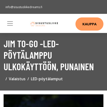
info@sisustusliikedreams.fi
KAUPPA
JIM TO-GO -LED-
PÖYTÄLAMPPU
ULKOKÄYTTÖÖN, PUNAINEN
Valaistus
LED-pöytälamput