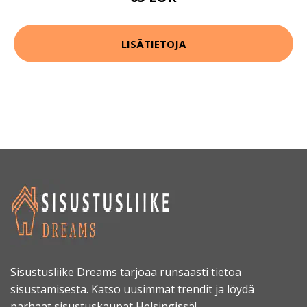
LISÄTIETOJA
Sisustusliike Dreams tarjoaa runsaasti tietoa
sisustamisesta. Katso uusimmat trendit ja löydä
parhaat sisustuskaupat Helsingissä!