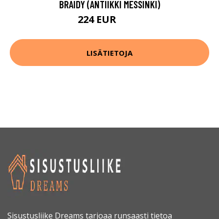
BRAIDY (ANTIIKKI MESSINKI)
224 EUR
313 EUR
LISÄTIETOJA
Sisustusliike Dreams tarjoaa runsaasti tietoa