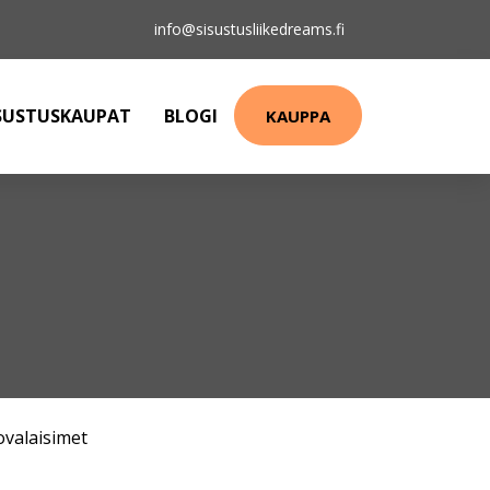
info@sisustusliikedreams.fi
SUSTUSKAUPAT
BLOGI
KAUPPA
ovalaisimet