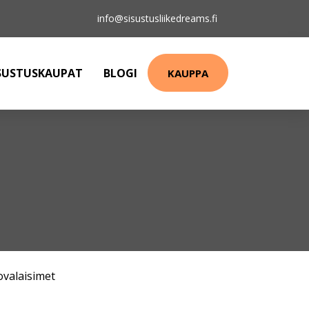
info@sisustusliikedreams.fi
SUSTUSKAUPAT
BLOGI
KAUPPA
ovalaisimet