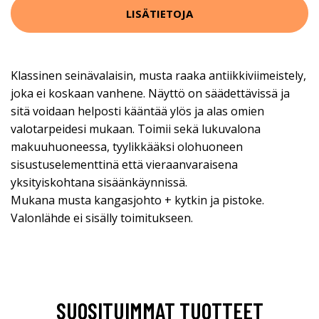
LISÄTIETOJA
Klassinen seinävalaisin, musta raaka antiikkiviimeistely,
joka ei koskaan vanhene. Näyttö on säädettävissä ja
sitä voidaan helposti kääntää ylös ja alas omien
valotarpeidesi mukaan. Toimii sekä lukuvalona
makuuhuoneessa, tyylikkääksi olohuoneen
sisustuselementtinä että vieraanvaraisena
yksityiskohtana sisäänkäynnissä.
Mukana musta kangasjohto + kytkin ja pistoke.
Valonlähde ei sisälly toimitukseen.
SUOSITUIMMAT TUOTTEET