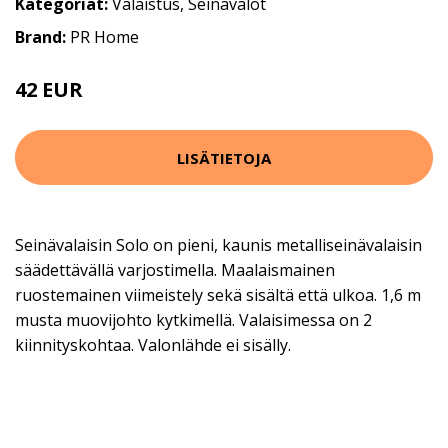
Kategoriat:
Valaistus
,
Seinävalot
Brand:
PR Home
42 EUR
56 EUR
LISÄTIETOJA
Seinävalaisin Solo on pieni, kaunis metalliseinävalaisin
säädettävällä varjostimella. Maalaismainen
ruostemainen viimeistely sekä sisältä että ulkoa. 1,6 m
musta muovijohto kytkimellä. Valaisimessa on 2
kiinnityskohtaa. Valonlähde ei sisälly.