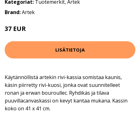
Kategoriat:
Tuotemerkit
,
Artek
Brand:
Artek
37 EUR
LISÄTIETOJA
Käytännöllistä artekin rivi-kassia somistaa kaunis,
käsin piirretty rivi-kuosi, jonka ovat suunnitelleet
ronan ja erwan bouroullec. Ryhdikäs ja tilava
puuvillacanvaskassi on kevyt kantaa mukana. Kassin
koko on 41 x 41 cm.