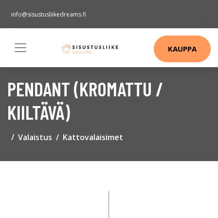
info@sisustusliikedreams.fi
KAUPPA
PENDANT (KROMATTU /
KIILTÄVÄ)
Valaistus
Kattovalaisimet