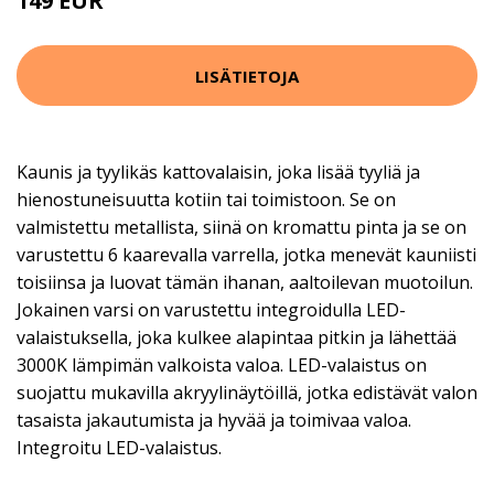
149 EUR
190 EUR
LISÄTIETOJA
Kaunis ja tyylikäs kattovalaisin, joka lisää tyyliä ja
hienostuneisuutta kotiin tai toimistoon. Se on
valmistettu metallista, siinä on kromattu pinta ja se on
varustettu 6 kaarevalla varrella, jotka menevät kauniisti
toisiinsa ja luovat tämän ihanan, aaltoilevan muotoilun.
Jokainen varsi on varustettu integroidulla LED-
valaistuksella, joka kulkee alapintaa pitkin ja lähettää
3000K lämpimän valkoista valoa. LED-valaistus on
suojattu mukavilla akryylinäytöillä, jotka edistävät valon
tasaista jakautumista ja hyvää ja toimivaa valoa.
Integroitu LED-valaistus.