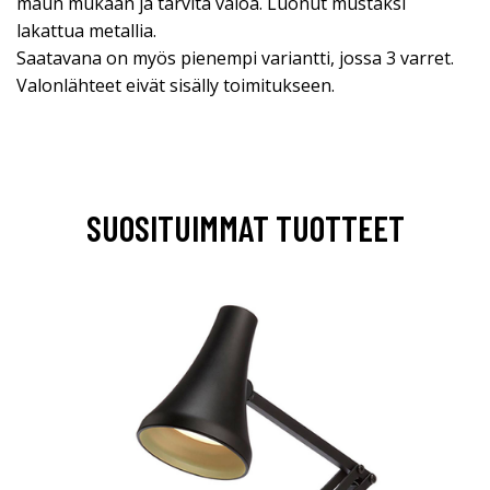
maun mukaan ja tarvita valoa. Luonut mustaksi
lakattua metallia.
Saatavana on myös pienempi variantti, jossa 3 varret.
Valonlähteet eivät sisälly toimitukseen.
SUOSITUIMMAT TUOTTEET