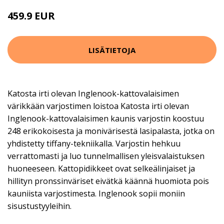
459.9 EUR
LISÄTIETOJA
Katosta irti olevan Inglenook-kattovalaisimen
värikkään varjostimen loistoa Katosta irti olevan
Inglenook-kattovalaisimen kaunis varjostin koostuu
248 erikokoisesta ja monivärisestä lasipalasta, jotka on
yhdistetty tiffany-tekniikalla. Varjostin hehkuu
verrattomasti ja luo tunnelmallisen yleisvalaistuksen
huoneeseen. Kattopidikkeet ovat selkeälinjaiset ja
hillityn pronssinväriset eivätkä käännä huomiota pois
kauniista varjostimesta. Inglenook sopii moniin
sisustustyyleihin.