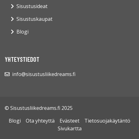
Sisustusideat
Sisustuskaupat
Blogi
YHTEYSTIEDOT
info@sisustusliikedreams.fi
© Sisustusliikedreams.fi 2025
Blogi
Ota yhteyttä
Evästeet
Tietosuojakäytäntö
Sivukartta