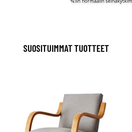
%:iin normaalin seinäkytkim
SUOSITUIMMAT TUOTTEET