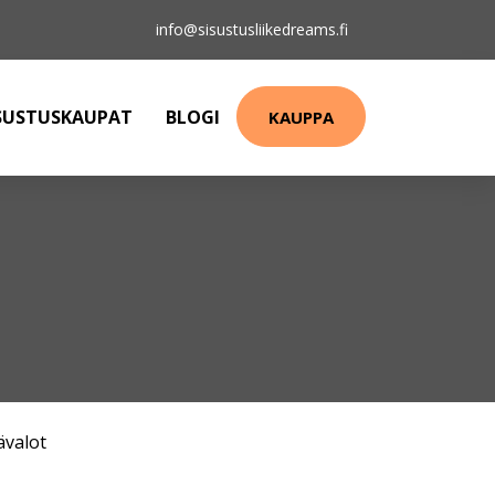
info@sisustusliikedreams.fi
SUSTUSKAUPAT
BLOGI
KAUPPA
ävalot