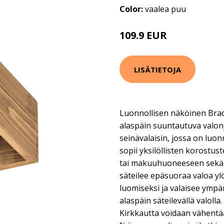
Color:
vaalea puu
109.9 EUR
LISÄTIETOJA
Luonnollisen näköinen Brad 
alaspäin suuntautuva valon
seinävalaisin, jossa on lu
sopii yksilöllisten korost
tai makuuhuoneeseen sekä e
säteilee epäsuoraa valoa ylö
luomiseksi ja valaisee ympär
alaspäin säteilevällä valolla
Kirkkautta voidaan vähentää