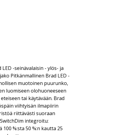
LED -seinävalaisin - ylös- ja
jako Pitkänmallinen Brad LED -
onnollisen muotoinen puurunko,
usten luomiseen olohuoneeseen
teiseen tai käytävään. Brad
späin viihtyisän ilmapiirin
istöä riittävästi suoraan
. SwitchDim integroitu:
 100 %:sta 50 %:n kautta 25