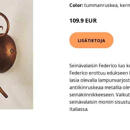
Color:
tummanruskea, ker
109.9 EUR
LISÄTIETOJA
Seinävalaisin Federico luo k
Federico erottuu edukseen k
lasia olevalla lampunvarjost
antiikinruskeaa metallia ole
seinäkiinnikkeeseen. Vaikutt
seinävalaisin moniin sisust
Italiassa.