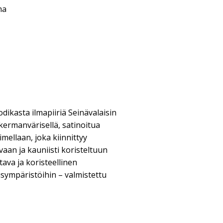
ma
odikasta ilmapiiriä Seinävalaisin
ermanvärisellä, satinoitua
imellaan, joka kiinnittyy
vaan ja kauniisti koristeltuun
ava ja koristeellinen
usympäristöihin – valmistettu