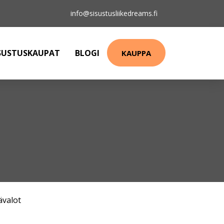
info@sisustusliikedreams.fi
SUSTUSKAUPAT
BLOGI
KAUPPA
ävalot