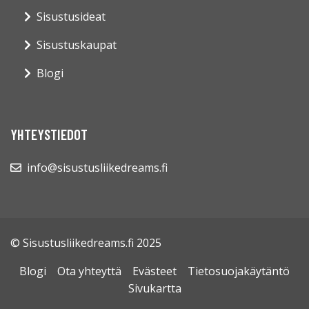
Sisustusideat
Sisustuskaupat
Blogi
YHTEYSTIEDOT
info@sisustusliikedreams.fi
© Sisustusliikedreams.fi 2025
Blogi
Ota yhteyttä
Evästeet
Tietosuojakäytäntö
Sivukartta