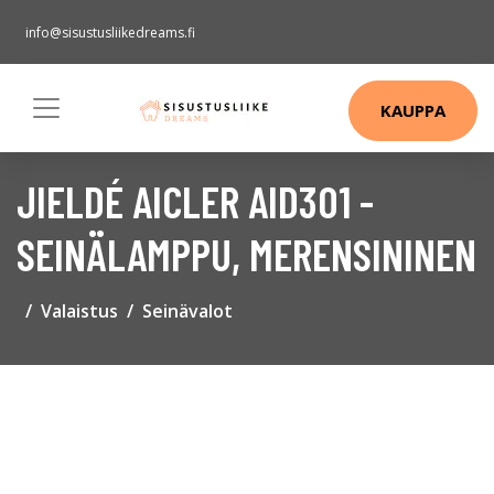
info@sisustusliikedreams.fi
KAUPPA
JIELDÉ AICLER AID301 -
SEINÄLAMPPU, MERENSININEN
Valaistus
Seinävalot