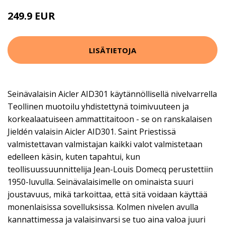
249.9 EUR
LISÄTIETOJA
Seinävalaisin Aicler AID301 käytännöllisellä nivelvarrella
Teollinen muotoilu yhdistettynä toimivuuteen ja
korkealaatuiseen ammattitaitoon - se on ranskalaisen
Jieldén valaisin Aicler AID301. Saint Priestissä
valmistettavan valmistajan kaikki valot valmistetaan
edelleen käsin, kuten tapahtui, kun
teollisuussuunnittelija Jean-Louis Domecq perustettiin
1950-luvulla. Seinävalaisimelle on ominaista suuri
joustavuus, mikä tarkoittaa, että sitä voidaan käyttää
monenlaisissa sovelluksissa. Kolmen nivelen avulla
kannattimessa ja valaisinvarsi se tuo aina valoa juuri