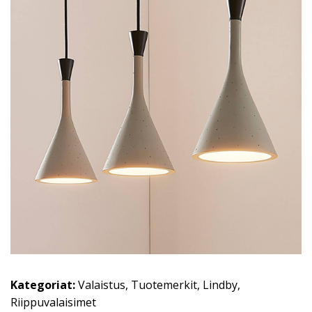
Kategoriat:
Valaistus
,
Tuotemerkit
,
Lindby
,
Riippuvalaisimet