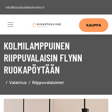
info@sisustusliikedreams.fi
KAUPPA
KOLMILAMPPUINEN
RIIPPUVALAISIN FLYNN
RUOKAPÖYTÄÄN
Valaistus
Riippuvalaisimet