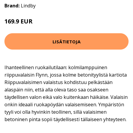
Brand:
Lindby
169.9 EUR
219.9 EUR
LISÄTIETOJA
Ihanteellinen ruokailutilaan: kolmilamppuinen
riippuvalaisin Flynn, jossa kolme betonityylistä kartiota
Riippuvalaisimen valaistus kohdistuu pelkästään
alaspäin niin, että alla oleva taso saa osakseen
täydellisen valon eikä valo kuitenkaan häikäise. Valaisin
onkin ideaali ruokapöydän valaisemiseen. Ympäristön
tyyli voi olla hyvinkin teollinen, sillä valaisimen
betoninen pinta sopii täydellisesti tällaiseen yhteyteen.