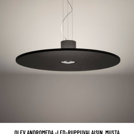
OLEV ANDROMEDA -LED-RIIPPUVALAISIN, MUSTA