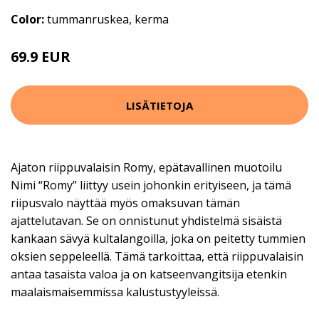
Color:
tummanruskea, kerma
69.9 EUR
LISÄTIETOJA
Ajaton riippuvalaisin Romy, epätavallinen muotoilu
Nimi “Romy” liittyy usein johonkin erityiseen, ja tämä
riipusvalo näyttää myös omaksuvan tämän
ajattelutavan. Se on onnistunut yhdistelmä sisäistä
kankaan sävyä kultalangoilla, joka on peitetty tummien
oksien seppeleellä. Tämä tarkoittaa, että riippuvalaisin
antaa tasaista valoa ja on katseenvangitsija etenkin
maalaismaisemmissa kalustustyyleissä.