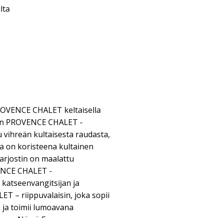
lta
PROVENCE CHALET keltaisella
inen PROVENCE CHALET -
u vihreän kultaisesta raudasta,
a on koristeena kultainen
arjostin on maalattu
VENCE CHALET -
 katseenvangitsijan ja
T – riippuvalaisin, joka sopii
n ja toimii lumoavana