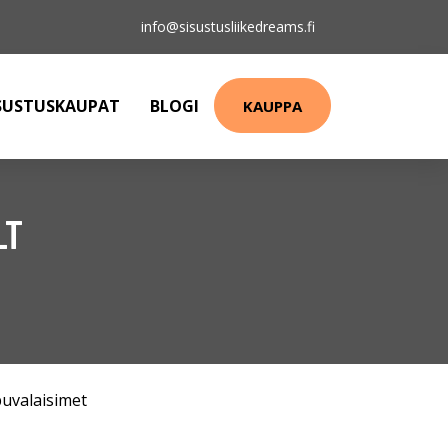
info@sisustusliikedreams.fi
SUSTUSKAUPAT
BLOGI
KAUPPA
LT
puvalaisimet