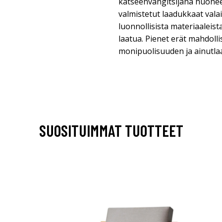
katseenvangitsijana huone
valmistetut laadukkaat vala
luonnollisista materiaaleist
laatua. Pienet erät mahdollis
monipuolisuuden ja ainutlaa
SUOSITUIMMAT TUOTTEET