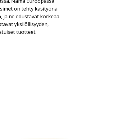
essa. Nämä Euroopassa
isimet on tehty käsityönä
a, ja ne edustavat korkeaa
tavat yksilöllisyyden,
tuiset tuotteet.