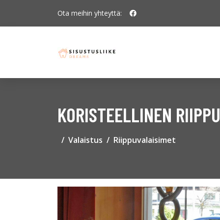
Ota meihin yhteyttä:
KORISTEELLINEN RIIPP
Valaistus
Riippuvalaisimet