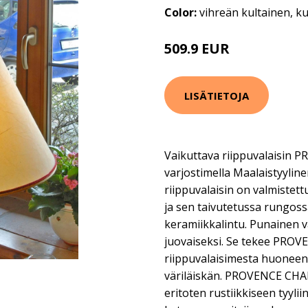
Color:
vihreän kultainen, ku
509.9 EUR
LISÄTIETOJA
Vaikuttava riippuvalaisin 
varjostimella Maalaistyyl
riippuvalaisin on valmistett
ja sen taivutetussa rungoss
keramiikkalintu. Punainen v
juovaiseksi. Se tekee PRO
riippuvalaisimesta huoneen
väriläiskän. PROVENCE CHALE
eritoten rustiikkiseen tyylii