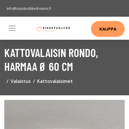
info@sisustusliikedreams.fi
KAUPPA
KATTOVALAISIN RONDO,
HARMAA Ø 60 CM
Valaistus
Kattovalaisimet