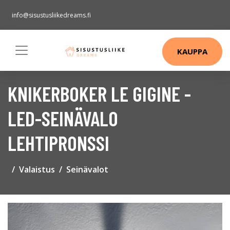
info@sisustusliikedreams.fi
KAUPPA
KNIKERBOKER LE GIGINE -
LED-SEINÄVALO
LEHTIPRONSSI
Valaistus
Seinävalot