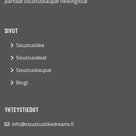
parhaat sisustuskaupat Helsingissä!
SIVUT
Sisustusliike
Sisustusideat
Sisustuskaupat
Blogi
YHTEYSTIEDOT
info@sisustusliikedreams.fi