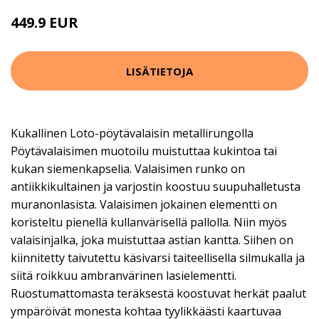
449.9 EUR
LISÄTIETOJA
Kukallinen Loto-pöytävalaisin metallirungolla
Pöytävalaisimen muotoilu muistuttaa kukintoa tai
kukan siemenkapselia. Valaisimen runko on
antiikkikultainen ja varjostin koostuu suupuhalletusta
muranonlasista. Valaisimen jokainen elementti on
koristeltu pienellä kullanvärisellä pallolla. Niin myös
valaisinjalka, joka muistuttaa astian kantta. Siihen on
kiinnitetty taivutettu käsivarsi taiteellisella silmukalla ja
siitä roikkuu ambranvärinen lasielementti.
Ruostumattomasta teräksestä koostuvat herkät paalut
ympäröivät monesta kohtaa tyylikkäästi kaartuvaa