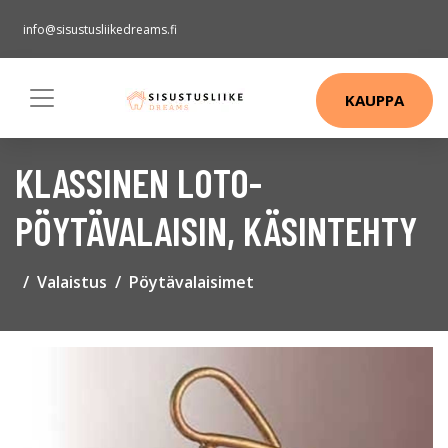
info@sisustusliikedreams.fi
KAUPPA
KLASSINEN LOTO-
PÖYTÄVALAISIN, KÄSINTEHTY
Valaistus
Pöytävalaisimet