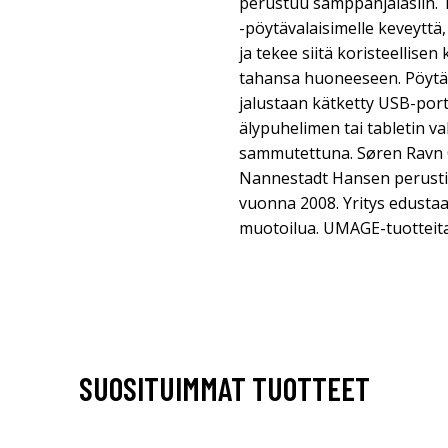
perustuu samppanjalasiin. 
-pöytävalaisimelle keveyttä,
ja tekee siitä koristeellise
tahansa huoneeseen. Pöytäv
jalustaan kätketty USB-portt
älypuhelimen tai tabletin val
sammutettuna. Søren Ravn C
Nannestadt Hansen perusti
vuonna 2008. Yritys edustaa 
muotoilua. UMAGE-tuotteita
SUOSITUIMMAT TUOTTEET