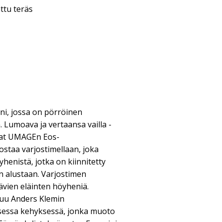
ttu teräs
ni, jossa on pörröinen
 Lumoava ja vertaansa vailla -
at UMAGEn Eos-
nostaa varjostimellaan, joka
enistä, jotka on kiinnitetty
n alustaan. Varjostimen
ävien eläinten höyheniä.
tuu Anders Klemin
isessa kehyksessä, jonka muoto