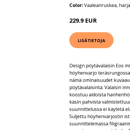
Color:
Vaaleanruskea, harja
229.9 EUR
LISÄTIETOJA
Design pöytävalaisin Eos mi
höyhenvarjo teräsrungossa.
nämä ominaisuudet kuvaav
pöytävalaisinta. Valaisin in
koostuu aidoista hanhenhöyh
käsin pahvista valmistettuu
suunnittelussa ei käytetä el
Suljettu höyhenvarjostin is
suunnittelemassa filigraan