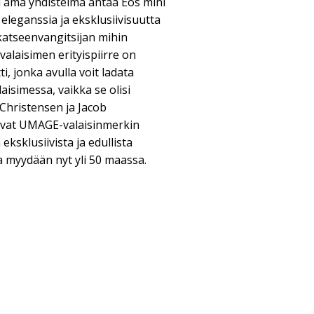
Tämä yhdistelmä antaa Eos mini
 eleganssia ja eksklusiivisuutta
n katseenvangitsijan mihin
alaisimen erityispiirre on
i, jonka avulla voit ladata
aisimessa, vaikka se olisi
hristensen ja Jacob
vat UMAGE-valaisinmerkin
eksklusiivista ja edullista
 myydään nyt yli 50 maassa.