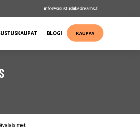
info@sisustusliikedreams.fi
SUSTUSKAUPAT
BLOGI
KAUPPA
S
ävalaisimet