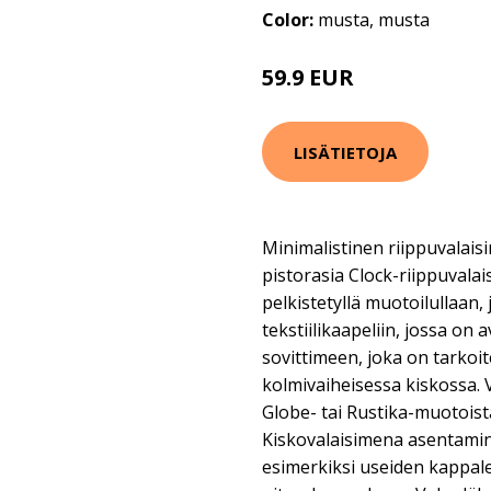
Color:
musta, musta
59.9 EUR
LISÄTIETOJA
Minimalistinen riippuvalaisi
pistorasia Clock-riippuvala
pelkistetyllä muotoilullaan,
tekstiilikaapeliin, jossa on a
sovittimeen, joka on tarkoit
kolmivaiheisessa kiskossa. 
Globe- tai Rustika-muotoist
Kiskovalaisimena asentamine
esimerkiksi useiden kappal