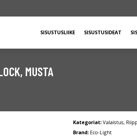
SISUSTUSLIIKE
SISUSTUSIDEAT
SI
CLOCK, MUSTA
Kategoriat:
Valaistus
,
Riip
Brand:
Eco-Light