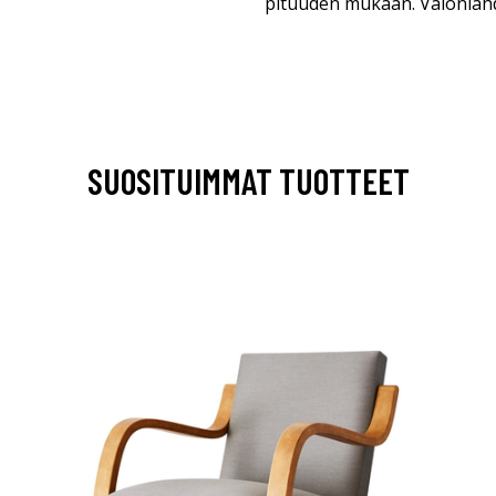
pituuden mukaan. Valonlähde
SUOSITUIMMAT TUOTTEET