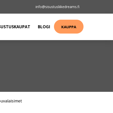
info@sisustusliikedreams.fi
SUSTUSKAUPAT
BLOGI
KAUPPA
puvalaisimet