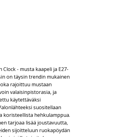
n Clock - musta kaapeli ja E27-
isin on täysin trendin mukainen
 joka rajoittuu mustaan
voin valaisinpistorasia, ja
ettu käytettäväksi
Valonlähteeksi suositellaan
a koristeellista hehkulamppua.
n tarjoaa lisää joustavuutta,
eiden sijoitteluun ruokapöydän