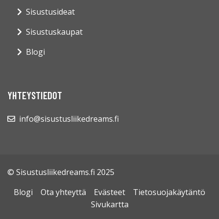
Sisustusideat
Sisustuskaupat
Blogi
YHTEYSTIEDOT
info@sisustusliikedreams.fi
© Sisustusliikedreams.fi 2025
Blogi
Ota yhteyttä
Evästeet
Tietosuojakäytäntö
Sivukartta