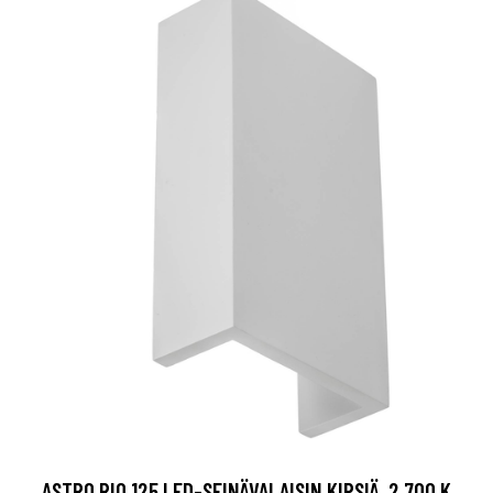
ASTRO RIO 125 LED-SEINÄVALAISIN KIPSIÄ, 2 700 K