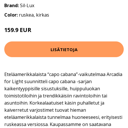
Brand:
Sil-Lux
Color:
ruskea, kirkas
159.9 EUR
LISÄTIETOJA
Eteläamerikkalaista “capo cabana”-vaikutelmaa Arcadia
for Light suunnitteli capo cabana -sarjan
kaikentyyppisille sisustuksille, huippuluokan
toimistotiloihin ja trendikkäisiin ravintoloihin tai
asuntoihin. Korkealaatuiset käsin puhalletut ja
kaiverretut varjostimet tuovat hieman
eteläamerikkalaista tunnelmaa huoneeseesi, erityisesti
ruskeassa versiossa. Kaupassamme on saatavana