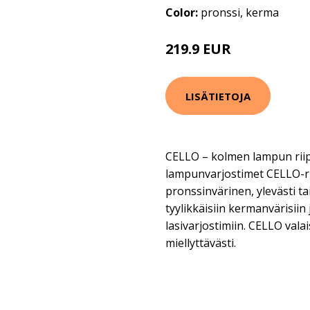
Color:
pronssi, kerma
219.9 EUR
LISÄTIETOJA
CELLO – kolmen lampun riip
lampunvarjostimet CELLO-r
pronssinvärinen, ylevästi ta
tyylikkäisiin kermanvärisiin 
lasivarjostimiin. CELLO vala
miellyttävästi.