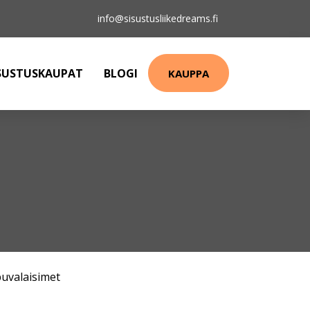
info@sisustusliikedreams.fi
SUSTUSKAUPAT
BLOGI
KAUPPA
puvalaisimet