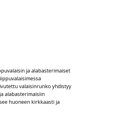
puvalaisin ja alabasterimaiset
iippuvalaisimessa
ivutettu valaisinrunko yhdistyy
ja alabasterimaisiin
isee huoneen kirkkaasti ja