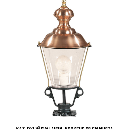
K43-PYLVÄSVALAISIN, KORKEUS 68 CM MUSTA