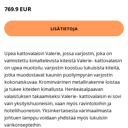
769.9 EUR
LISÄTIETOJA
Upea kattovalaisin Valerie, jossa varjostin, joka on
valmistettu kimaltelevista kiteistä Valerie- kattovalaisin
on upea muotoilu. varjostin koostuu lukuisista kiteitä,
jotka muodostavat kauniin puoliympyrän varjostin
kokonaiskuvaa. Krominvärinen metallirakenne loistaa
ja tukee kiteiden kimallusta. Henkeäsalpaavan
valaistuksen takaamiseksi Valerie- kattovalaisin ei sovi
vain yksityishuoneisiin, vaan myös ravintoloihin ja
hotellihuoneisiin. Yksinkertaisesta värimaailmasta
johtuen lamppu voidaan yhdistää myös lukuisiin
värikonsepteihin.