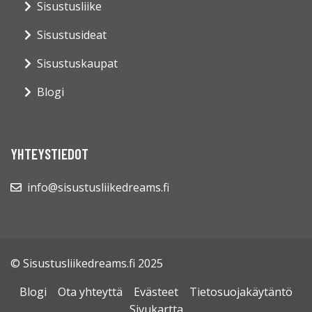
Sisustusliike
Sisustusideat
Sisustuskaupat
Blogi
YHTEYSTIEDOT
info@sisustusliikedreams.fi
© Sisustusliikedreams.fi 2025
Blogi
Ota yhteyttä
Evästeet
Tietosuojakäytäntö
Sivukartta