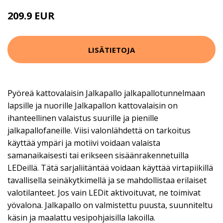
209.9 EUR
LISÄTIETOJA
Pyöreä kattovalaisin Jalkapallo jalkapallotunnelmaan
lapsille ja nuorille Jalkapallon kattovalaisin on
ihanteellinen valaistus suurille ja pienille
jalkapallofaneille. Viisi valonlähdettä on tarkoitus
käyttää ympäri ja motiivi voidaan valaista
samanaikaisesti tai erikseen sisäänrakennetuilla
LEDeillä. Tätä sarjaliitäntää voidaan käyttää virtapiikillä
tavallisella seinäkytkimellä ja se mahdollistaa erilaiset
valotilanteet. Jos vain LEDit aktivoituvat, ne toimivat
yövalona. Jalkapallo on valmistettu puusta, suunniteltu
käsin ja maalattu vesipohjaisilla lakoilla.