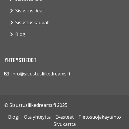
Sisustusideat
Sisustuskaupat
Blogi
YHTEYSTIEDOT
info@sisustusliikedreams.fi
© Sisustusliikedreams.fi 2025
Blogi
Ota yhteyttä
Evästeet
Tietosuojakäytäntö
Sivukartta