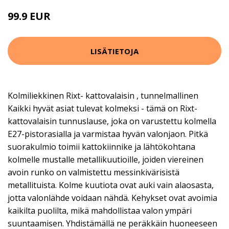
99.9 EUR
LISÄTIETOJA
Kolmiliekkinen Rixt- kattovalaisin , tunnelmallinen
Kaikki hyvät asiat tulevat kolmeksi - tämä on Rixt-
kattovalaisin tunnuslause, joka on varustettu kolmella
E27-pistorasialla ja varmistaa hyvän valonjaon. Pitkä
suorakulmio toimii kattokiinnike ja lähtökohtana
kolmelle mustalle metallikuutioille, joiden viereinen
avoin runko on valmistettu messinkivärisistä
metallituista. Kolme kuutiota ovat auki vain alaosasta,
jotta valonlähde voidaan nähdä. Kehykset ovat avoimia
kaikilta puolilta, mikä mahdollistaa valon ympäri
suuntaamisen. Yhdistämällä ne peräkkäin huoneeseen