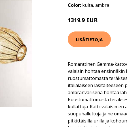
Color:
kulta, ambra
1319.9 EUR
LISÄTIETOJA
Romanttinen Gemma-kattova
valaisin hohtaa ensinnäkin 
ruostumattomasta teräksestä
italialaiseen lasitaiteeseen
ambranvärisenä hohtaa lähe
Ruostumattomasta teräksest
kullattuja. Kattovalaisimen a
suupuhallettuja ja ne omaa
pitkittäisillä urilla ja kohou