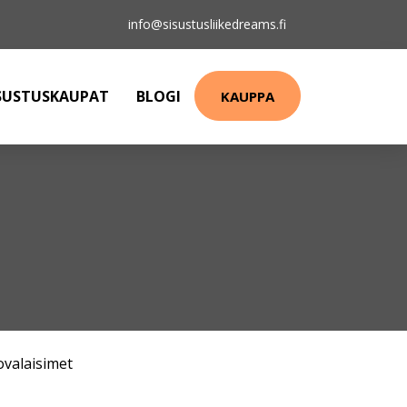
info@sisustusliikedreams.fi
SUSTUSKAUPAT
BLOGI
KAUPPA
ovalaisimet