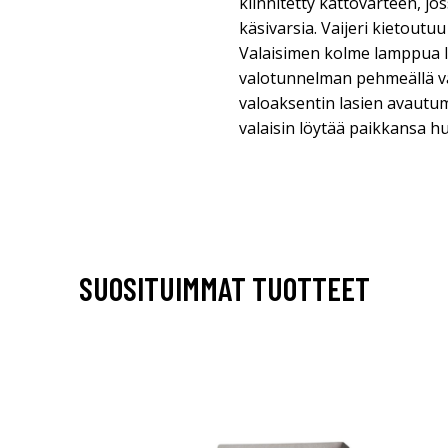
kiinnitetty kattovarteen, jo
käsivarsia. Vaijeri kietoutuu
Valaisimen kolme lamppua 
valotunnelman pehmeällä v
valoaksentin lasien avautum
valaisin löytää paikkansa 
SUOSITUIMMAT TUOTTEET