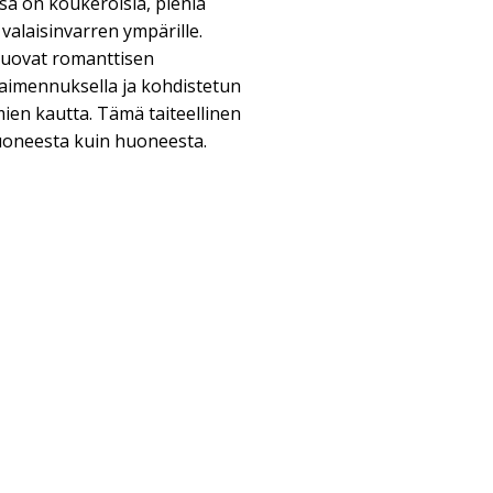
ssa on koukeroisia, pieniä
 valaisinvarren ympärille.
luovat romanttisen
aimennuksella ja kohdistetun
ien kautta. Tämä taiteellinen
huoneesta kuin huoneesta.