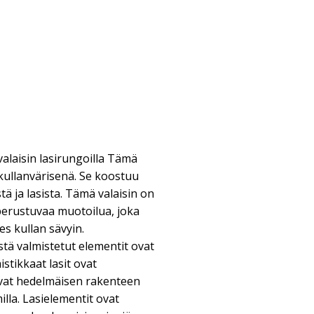
laisin lasirungoilla Tämä
kullanvärisenä. Se koostuu
 ja lasista. Tämä valaisin on
 perustuvaa muotoilua, joka
s kullan sävyin.
ä valmistetut elementit ovat
istikkaat lasit ovat
vat hedelmäisen rakenteen
milla. Lasielementit ovat