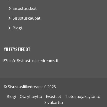
Sisustusideat
Sisustuskaupat
Blogi
YHTEYSTIEDOT
info@sisustusliikedreams.fi
© Sisustusliikedreams.fi 2025
Blogi
Ota yhteyttä
Evästeet
Tietosuojakäytäntö
Sivukartta