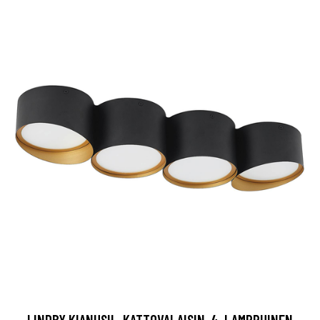
LINDBY KIANUSH -KATTOVALAISIN, 4-LAMPPUINEN