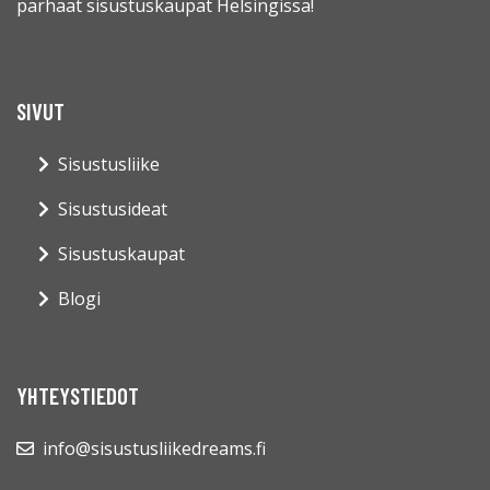
parhaat sisustuskaupat Helsingissä!
SIVUT
Sisustusliike
Sisustusideat
Sisustuskaupat
Blogi
YHTEYSTIEDOT
info@sisustusliikedreams.fi