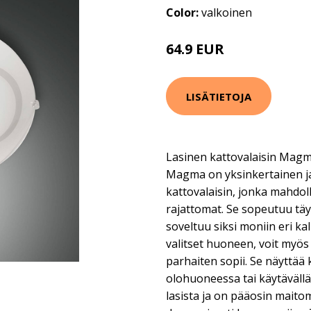
Color:
valkoinen
64.9 EUR
LISÄTIETOJA
Lasinen kattovalaisin Magma 
Magma on yksinkertainen ja
kattovalaisin, jonka mahdol
rajattomat. Se sopeutuu täy
soveltuu siksi moniin eri ka
valitset huoneen, voit myös
parhaiten sopii. Se näyttää 
olohuoneessa tai käytävällä.
lasista ja on pääosin maito