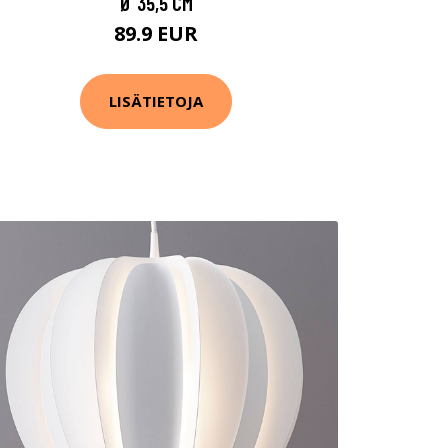
Ø 35,5 CM
89.9 EUR
LISÄTIETOJA