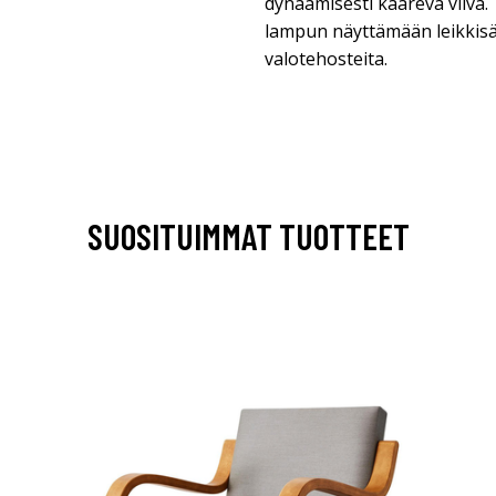
dynaamisesti kaareva viiva.
lampun näyttämään leikkisält
valotehosteita.
SUOSITUIMMAT TUOTTEET