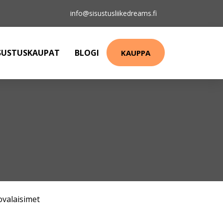
info@sisustusliikedreams.fi
SUSTUSKAUPAT
BLOGI
KAUPPA
ovalaisimet