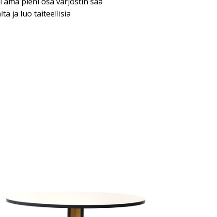
 Tämä pieni osa varjostin saa
ä ja luo taiteellisia