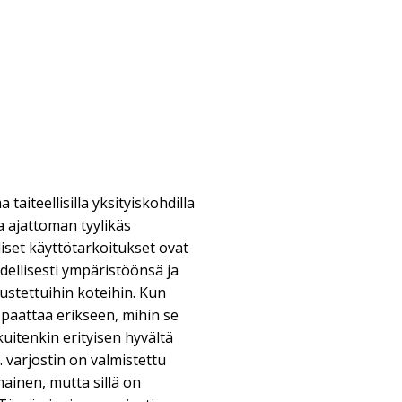
taiteellisilla yksityiskohdilla
 ajattoman tyylikäs
liset käyttötarkoitukset ovat
dellisesti ympäristöönsä ja
lustettuihin koteihin. Kun
 päättää erikseen, mihin se
kuitenkin erityisen hyvältä
 varjostin on valmistettu
mainen, mutta sillä on