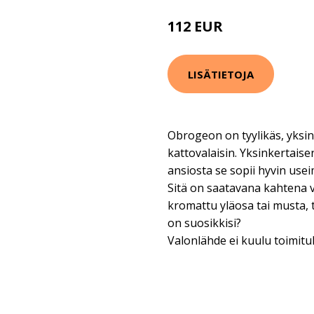
112 EUR
152 EUR
LISÄTIETOJA
Obrogeon on tyylikäs, yksin
kattovalaisin. Yksinkertais
ansiosta se sopii hyvin useim
Sitä on saatavana kahtena 
kromattu yläosa tai musta, 
on suosikkisi?
Valonlähde ei kuulu toimitu