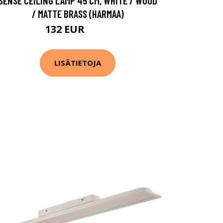
SENSE CEILING LAMP 45 CM, WHITE / WOOD
/ MATTE BRASS (HARMAA)
132 EUR
187 EUR
LISÄTIETOJA