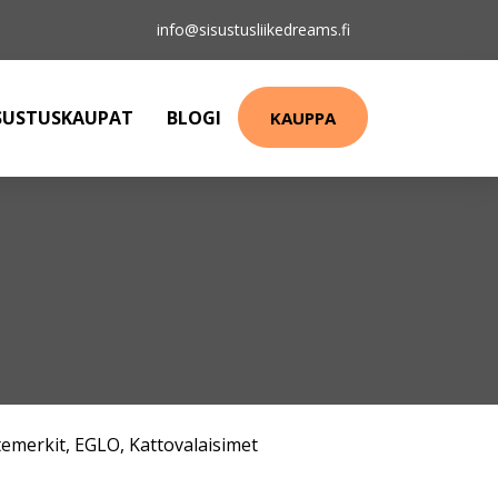
info@sisustusliikedreams.fi
SUSTUSKAUPAT
BLOGI
KAUPPA
emerkit
,
EGLO
,
Kattovalaisimet