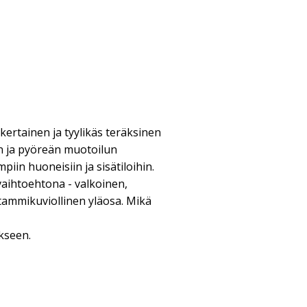
kertainen ja tyylikäs teräksinen
en ja pyöreän muotoilun
piin huoneisiin ja sisätiloihin.
vaihtoehtona - valkoinen,
tammikuviollinen yläosa. Mikä
kseen.