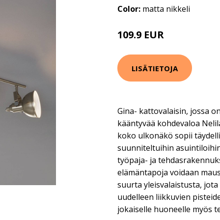
Color:
matta nikkeli
109.9 EUR
LISÄTIETOJA
Gina- kattovalaisin, jossa o
kääntyvää kohdevaloa Nelil
koko ulkonäkö sopii täydell
suunniteltuihin asuintiloih
työpaja- ja tehdasrakennuks
elämäntapoja voidaan mausta
suurta yleisvalaistusta, jot
uudelleen liikkuvien pistei
jokaiselle huoneelle myös t