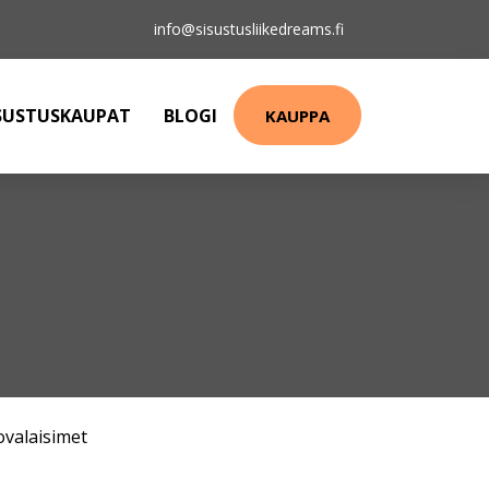
info@sisustusliikedreams.fi
SUSTUSKAUPAT
BLOGI
KAUPPA
ovalaisimet