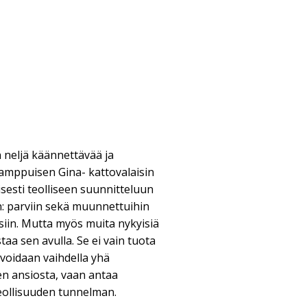
n neljä käännettävää ja
amppuisen Gina- kattovalaisin
isesti teolliseen suunnitteluun
in: parviin sekä muunnettuihin
iin. Mutta myös muita nykyisiä
a sen avulla. Se ei vain tuota
a voidaan vaihdella yhä
den ansiosta, vaan antaa
eollisuuden tunnelman.