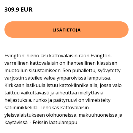
309.9 EUR
LISÄTIETOJA
Evington: hieno lasi kattovalaisin raon Evington-
varrellinen kattovalaisin on ihanteellinen klassisen
muotoilun sisustamiseen. Sen puhallettu, syövytetty
varjostin säteilee valoa ympäröivissä lampuissa.
Kirkkaan lasikuula istuu kattokiinnike alla, jossa valo
taittuu vaikuttavasti ja aiheuttaa miellyttäviä
heijastuksia. runko ja päätyruuvi on viimeistelty
satiininikkelillä. Tehokas kattovalaisin
yleisvalaistukseen olohuoneissa, makuuhuoneissa ja
käytävissä. - Feissin laatulamppu