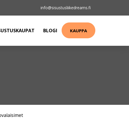
info@sisustusliikedreams.fi
SUSTUSKAUPAT
BLOGI
KAUPPA
ovalaisimet