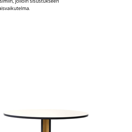
simiin, jolloin sisustukseen
isvaikutelma.