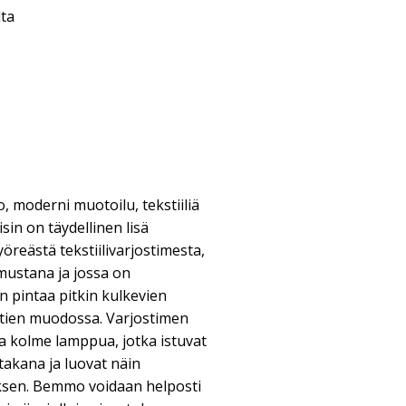
lta
 moderni muotoilu, tekstiiliä
in on täydellinen lisä
öreästä tekstiilivarjostimesta,
mustana ja jossa on
n pintaa pitkin kulkevien
öntien muodossa. Varjostimen
a kolme lamppua, jotka istuvat
takana ja luovat näin
ksen. Bemmo voidaan helposti