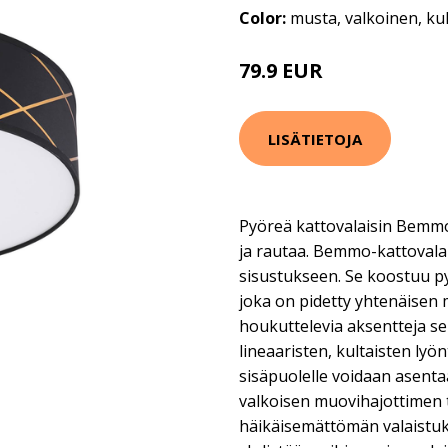
Color:
musta, valkoinen, ku
79.9 EUR
LISÄTIETOJA
Pyöreä kattovalaisin Bemmo,
ja rautaa. Bemmo-kattovalais
sisustukseen. Se koostuu py
joka on pidetty yhtenäisen 
houkuttelevia aksentteja se
lineaaristen, kultaisten ly
sisäpuolelle voidaan asenta
valkoisen muovihajottimen 
häikäisemättömän valaistu