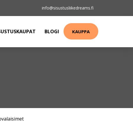
info@sisustusliikedreams.fi
SUSTUSKAUPAT
BLOGI
KAUPPA
ovalaisimet