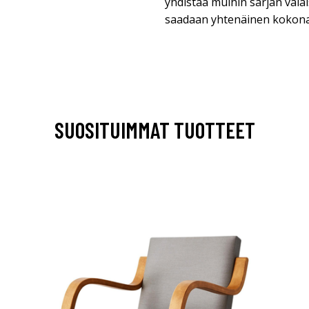
yhdistää muihin sarjan valai
saadaan yhtenäinen kokona
SUOSITUIMMAT TUOTTEET